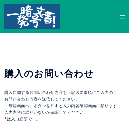
コ
ン
ト
テ
グ
ン
ル
ツ
メ
へ
ニ
ス
ュ
キ
ー
ッ
購入のお問い合わせ
プ
購入に関するお問い合わせ内容を下記必要事項にご入力の上、
お問い合わせ内容を送信してください。
「確認画面へ」ボタンを押すと入力内容確認画面に移ります。
入力内容に誤りがないか確認してください。
*
は入力必須です。